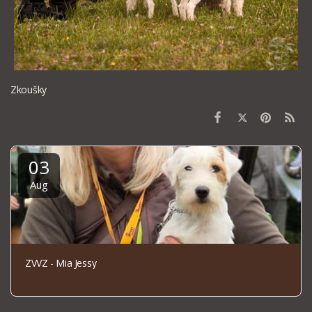
Zkoušky
03
Aug
ZVVZ - Mia Jessy