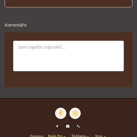
Komentáře
Domov
Naši Psi
Štěňata
Více