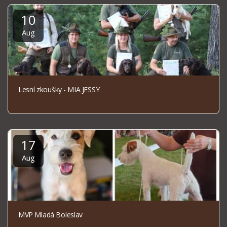
10
Aug
Lesní zkoušky - MIA JESSY
17
Aug
MVP Mladá Boleslav