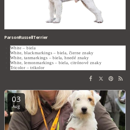
ParsonRussellTerrier
White – biela
White, blackmarkings – biela, čierne znaky
White, tanmarkings – biela, hnedé znaky
White, lemonmarkings – biela, citrónové znaky
Tricolor – trikolor
03
Aug