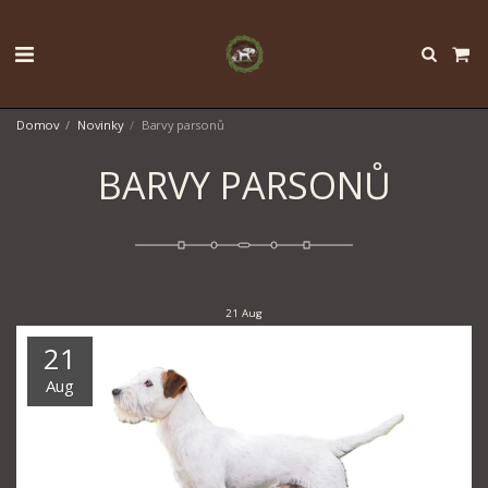
Domov
Novinky
Barvy parsonů
BARVY PARSONŮ
21
Aug
21
Aug