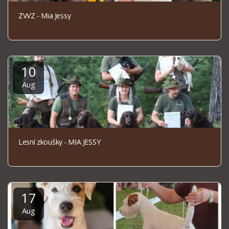
ZVVZ - Mia Jessy
10
Aug
Lesní zkoušky - MIA JESSY
17
Aug